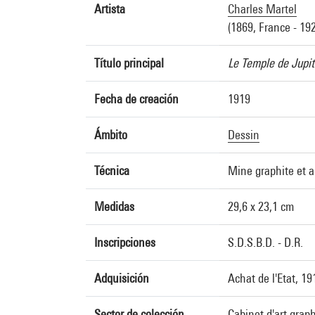
Artista
Charles Martel
(1869, France - 19
Título principal
Le Temple de Jupi
Fecha de creación
1919
Ámbito
Dessin
Técnica
Mine graphite et a
Medidas
29,6 x 23,1 cm
Inscripciones
S.D.S.B.D. - D.R.
Adquisición
Achat de l'Etat, 1
Sector de colección
Cabinet d'art grap