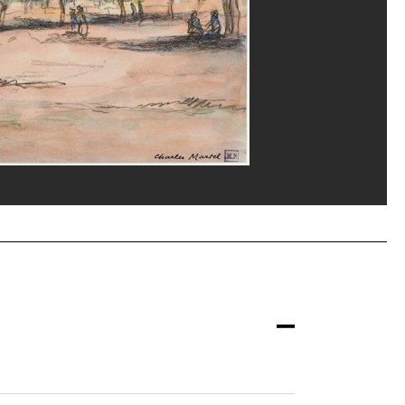
ppe Migeat/Dist. GrandPalaisRmn