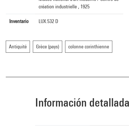
création industrielle , 1925
Inventario
LUX.532 D
Antiquité
Grèce (pays)
colonne corinthienne
Información detallad