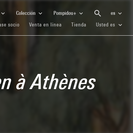
Colección
Pompidou+
es
(current)
(current)
(current)
se socio
Venta en línea
Tienda
Usted es
en à Athènes