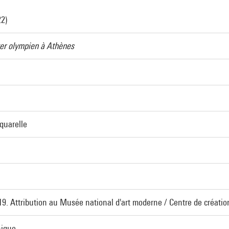
22)
ter olympien à Athènes
quarelle
919. Attribution au Musée national d'art moderne / Centre de création
hique