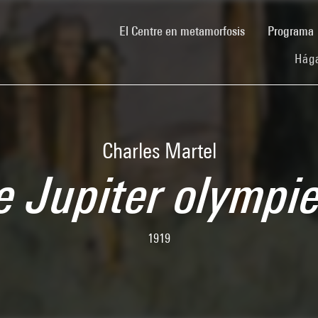
(current)
El Centre en metamorfosis
Programa
Hága
Charles Martel
e Jupiter olympi
1919