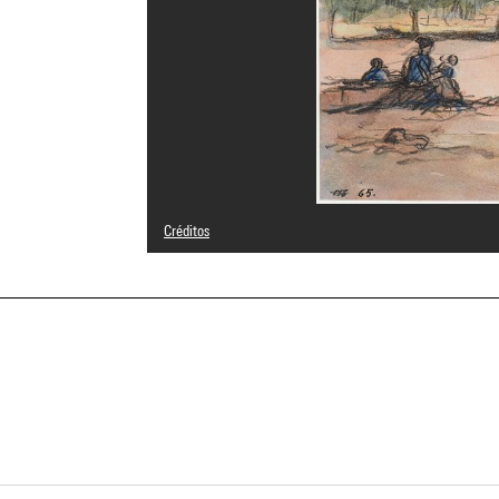
Créditos
Domaine public
Créditos fotográficos : Centre Pompidou, MNAM-CCI/Phili
Referencia de la imagen : 4N68650
Difusión de la imagen :
GrandPalaisRmnPhoto
a