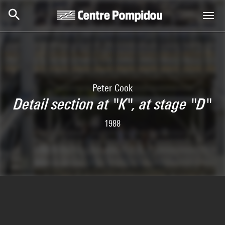
Skip to main content
Centre Pompidou
Peter Cook
Detail section at "K", at stage "D"
1988