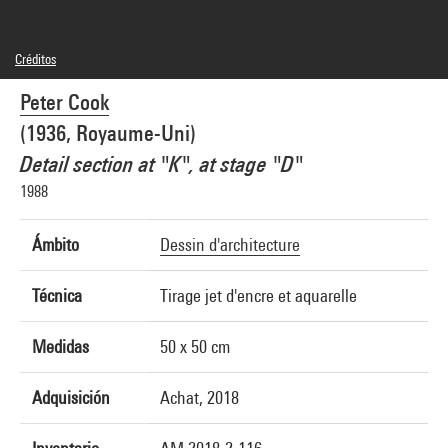
Créditos
© Peter Cook
Peter Cook
Créditos fotográficos : Centre Pompidou, MNAM-CCI/Audrey Laurans/Dist.
GrandPalaisRmn
(1936, Royaume-Uni)
Referencia de la imagen : 4N29797
Difusión de la imagen :
Detail section at "K", at stage "D"
GrandPalaisRmnPhoto
1988
Ámbito
Dessin d'architecture
Técnica
Tirage jet d'encre et aquarelle
Medidas
50 x 50 cm
Adquisición
Achat, 2018