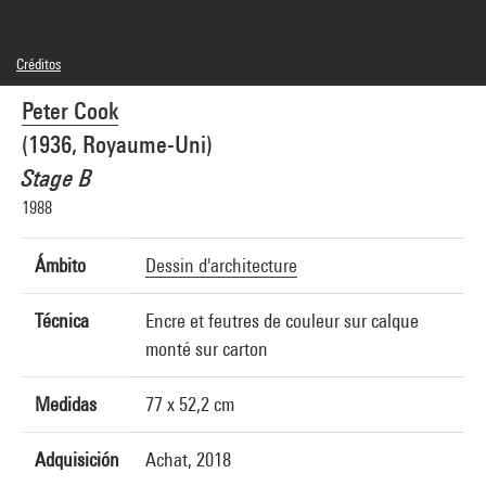
Créditos
© Peter Cook
Peter Cook
Créditos fotográficos : Centre Pompidou, MNAM-CCI/Audrey Laurans/Dist.
GrandPalaisRmn
(1936, Royaume-Uni)
Referencia de la imagen : 4N29287
Difusión de la imagen :
Stage B
GrandPalaisRmnPhoto
1988
Ámbito
Dessin d'architecture
Técnica
Encre et feutres de couleur sur calque
monté sur carton
Medidas
77 x 52,2 cm
Adquisición
Achat, 2018