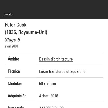
Créditos
© Peter Cook
Peter Cook
Créditos fotográficos : Centre Pompidou, MNAM-CCI/Audrey Laurans/Dist.
GrandPalaisRmn
(1936, Royaume-Uni)
Referencia de la imagen : 4N29296
Difusión de la imagen :
Stage 6
GrandPalaisRmnPhoto
avril 2001
Ámbito
Dessin d'architecture
Técnica
Encre transférée et aquarelle
Medidas
50 x 70 cm
Adquisición
Achat, 2018