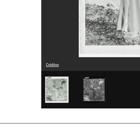
Créditos
© Eli Lotar
Créditos fotográficos : Centre Pompidou, MNAM-CCI/Dist.
Referencia de la imagen : 4G32331
Difusión de la imagen :
GrandPalaisRmnPhoto