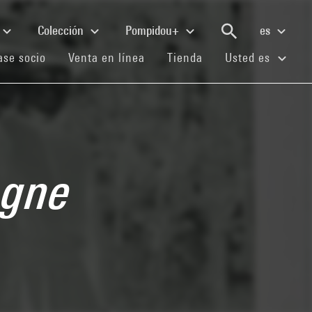
Colección
Pompidou+
es
(current)
(current)
(current)
se socio
Venta en línea
Tienda
Usted es
agne