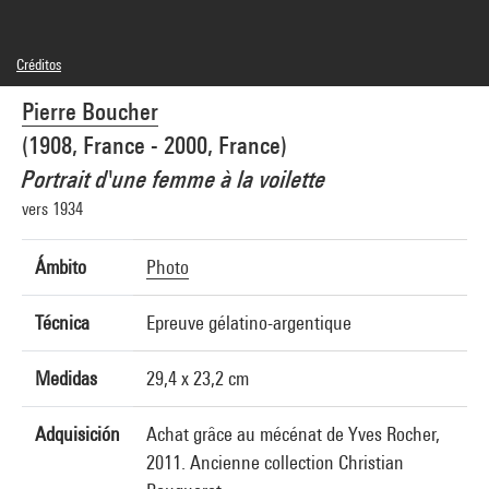
Créditos
© Fonds Pierre Boucher
Pierre Boucher
Créditos fotográficos : Centre Pompidou, MNAM-CCI/Georges Meguerditchian/Dist.
GrandPalaisRmn
(1908, France - 2000, France)
Referencia de la imagen : 4N65703
Difusión de la imagen :
Portrait d'une femme à la voilette
GrandPalaisRmnPhoto
vers 1934
Ámbito
Photo
Técnica
Epreuve gélatino-argentique
Medidas
29,4 x 23,2 cm
Adquisición
Achat grâce au mécénat de Yves Rocher,
2011. Ancienne collection Christian