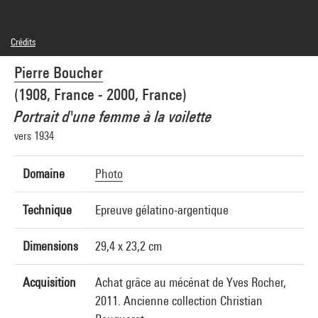
Crédits
© Fonds Pierre Boucher
Pierre Boucher
Crédit photographique : Centre Pompidou, MNAM-CCI/Georges Meguerditchian/Dist.
GrandPalaisRmn
(1908, France - 2000, France)
Réf. image : 4N65703
Diffusion image :
Portrait d'une femme à la voilette
GrandPalaisRmnPhoto
vers 1934
Domaine
Photo
Technique
Epreuve gélatino-argentique
Dimensions
29,4 x 23,2 cm
Acquisition
Achat grâce au mécénat de Yves Rocher,
2011. Ancienne collection Christian