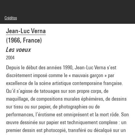
Créditos
© Adagp, Paris
Jean-Luc Verna
Créditos fotográficos : Centre Pompidou, MNAM-CCI/Philippe Migeat/Dist.
GrandPalaisRmn
(1966, France)
Referencia de la imagen : 4N03728
Difusión de la imagen :
Les voeux
GrandPalaisRmnPhoto
2004
Depuis le début des années 1990, Jean-Luc Verna s’est
discrètement imposé comme le « mauvais garçon » par
excellence de la scène artistique contemporaine française.
Qu’il s’agisse de tatouages sur son propre corps, de
maquillage, de compositions murales éphémères, de dessins
sur tissu ou sur papier, de photographies ou de
performances, l’érotisme est omniprésent et la mort rôde. Son
œuvre dessinée sur papier est techniquement complexe : un
premier dessin est photocopié, transféré ou décalqué sur un