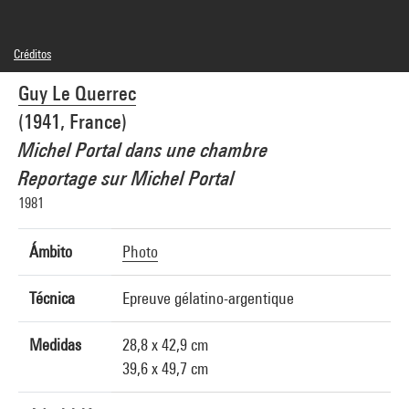
Créditos
© Guy Le Querrec / Magnum Photos
Guy Le Querrec
Créditos fotográficos : Centre Pompidou, MNAM-CCI/Philippe Migeat/Dist.
GrandPalaisRmn
(1941, France)
Referencia de la imagen : 1A18332 [1989 X 0513]
Michel Portal dans une chambre
Reportage sur Michel Portal
1981
Ámbito
Photo
Técnica
Epreuve gélatino-argentique
Medidas
28,8 x 42,9 cm
39,6 x 49,7 cm