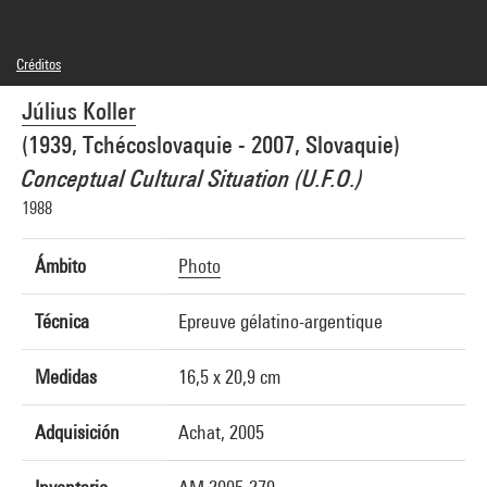
Créditos
© Július Koller
Július Koller
Créditos fotográficos : Centre Pompidou, MNAM-CCI/Philippe Migeat/Dist.
GrandPalaisRmn
(1939, Tchécoslovaquie - 2007, Slovaquie)
Referencia de la imagen : 4N02163
Difusión de la imagen :
Conceptual Cultural Situation (U.F.O.)
GrandPalaisRmnPhoto
1988
Ámbito
Photo
Técnica
Epreuve gélatino-argentique
Medidas
16,5 x 20,9 cm
Adquisición
Achat, 2005