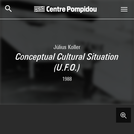
Skip to main content
Centre Pompidou
Július Koller
Conceptual Cultural Situation
(U.F.O.)
1988