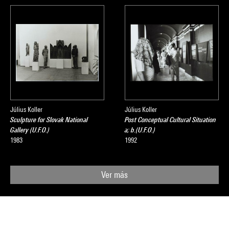
Július Koller
Július Koller
Sculpture for Slovak National
Post Conceptual Cultural Situation
Gallery (U.F.O.)
a; b.(U.F.O.)
1983
1992
Ver más