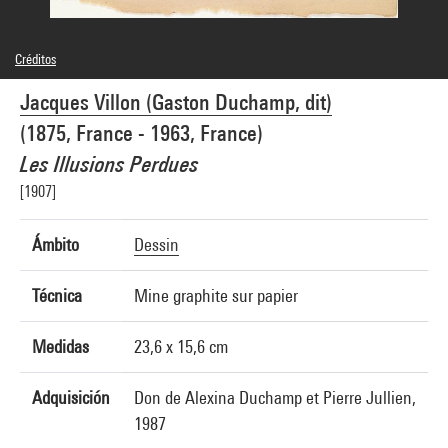
Créditos
© Jacques Villon / Adagp, Paris
Jacques Villon (Gaston Duchamp, dit)
Créditos fotográficos : Centre Pompidou, MNAM-CCI/Philippe Migeat/Dist.
GrandPalaisRmn
(1875, France - 1963, France)
Referencia de la imagen : 4N75113
Difusión de la imagen :
Les Illusions Perdues
GrandPalaisRmnPhoto
[1907]
Ámbito
Dessin
Técnica
Mine graphite sur papier
Medidas
23,6 x 15,6 cm
Adquisición
Don de Alexina Duchamp et Pierre Jullien,
1987