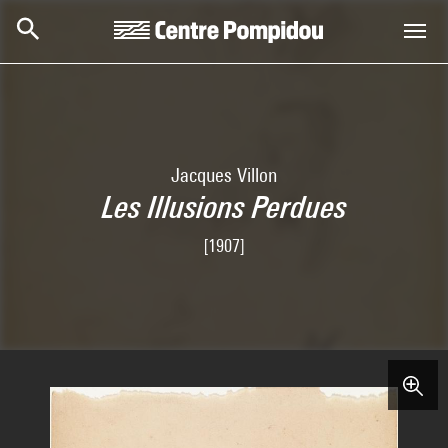
Skip to main content
Centre Pompidou
Jacques Villon
Les Illusions Perdues
[1907]