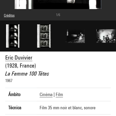
1/6
Créditos
Leyenda : Photogrammes
© droits réservés
Créditos fotográficos : Centre Pompidou, MNAM-CCI/Hervé Véronèse/Dist.
GrandPalaisRmn
Referencia de la imagen : 4N66608
Difusión de la imagen :
GrandPalaisRmnPhoto
Eric Duvivier
(1928, France)
La Femme 100 Têtes
1967
Ámbito
Cinéma
|
Film
Técnica
Film 35 mm noir et blanc, sonore