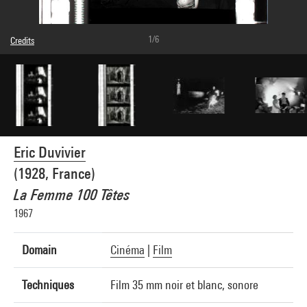
1/6
Credits
Caption : Photogrammes
© droits réservés
Photo credits : Centre Pompidou, MNAM-CCI/Hervé Véronèse/Dist. GrandPalaisRmn
Image reference : 4N66608
Image presentation :
GrandPalaisRmnPhoto
Eric Duvivier
(1928, France)
La Femme 100 Têtes
1967
Domain
Cinéma
|
Film
Techniques
Film 35 mm noir et blanc, sonore