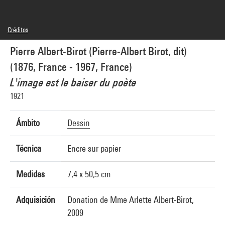
Créditos
© Mme Joëlle Jean
Pierre Albert-Birot (Pierre-Albert Birot, dit)
Créditos fotográficos : Georges Meguerditchian - Centre Pompidou, MNAM-CCI
Referencia de la imagen : 4N06820
(1876, France - 1967, France)
L'image est le baiser du poète
1921
Ámbito
Dessin
Técnica
Encre sur papier
Medidas
7,4 x 50,5 cm
Adquisición
Donation de Mme Arlette Albert-Birot,
2009