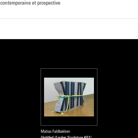
n contemporaine et prospective
Matias Faldbakken
Untitled (Locker Sculpture #01)