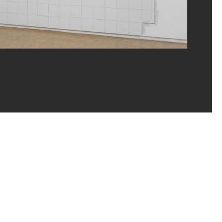
n Thea Westreich Wagner et Ethan Wagner, Centre Pompidou, Musée, Niveau 4, Juin
ges Meguerditchian/Dist. GrandPalaisRmn