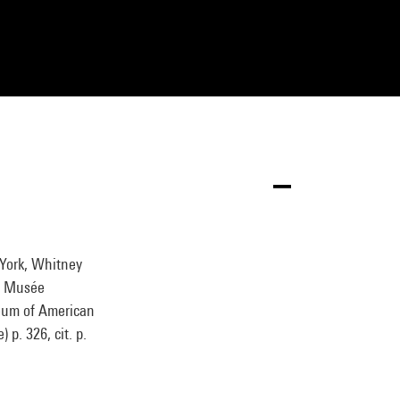
 York, Whitney
, Musée
seum of American
 p. 326, cit. p.