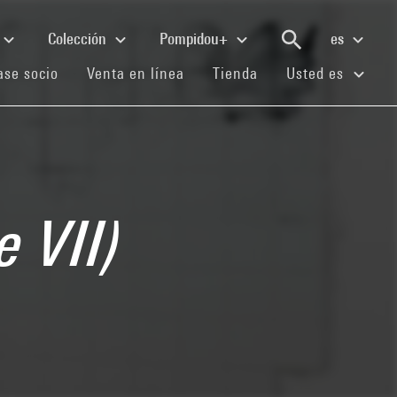
Colección
Pompidou+
es
(current)
(current)
(current)
se socio
Venta en línea
Tienda
Usted es
e VII)