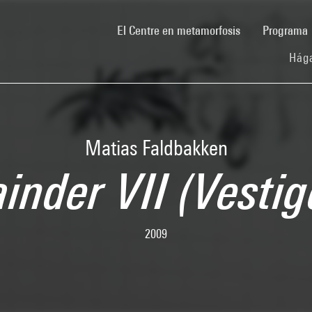
(current)
El Centre en metamorfosis
Programa
Hága
Matias Faldbakken
nder VII (Vestig
2009