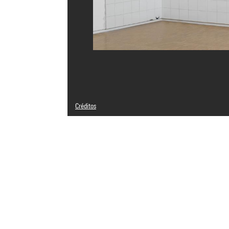
Créditos
Leyenda : Installation dans la présentation "La collectio
2016.
© Adagp, Paris
Créditos fotográficos : Centre Pompidou, MNAM-CCI/Geor
Referencia de la imagen : 4N78009
Difusión de la imagen :
GrandPalaisRmnPhoto