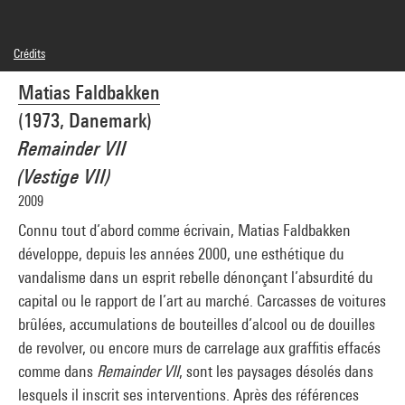
Crédits
Légende : Installation dans la présentation "La collection Thea Westreich Wagner et
Matias Faldbakken
Ethan Wagner, Centre Pompidou, Musée, Niveau 4, Juin 2016.
© Adagp, Paris
(1973, Danemark)
Crédit photographique : Centre Pompidou, MNAM-CCI/Georges Meguerditchian/Dist.
GrandPalaisRmn
Remainder VII
Réf. image : 4N78009
(Vestige VII)
Diffusion image :
GrandPalaisRmnPhoto
2009
Connu tout d’abord comme écrivain, Matias Faldbakken
développe, depuis les années 2000, une esthétique du
vandalisme dans un esprit rebelle dénonçant l’absurdité du
capital ou le rapport de l’art au marché. Carcasses de voitures
brûlées, accumulations de bouteilles d’alcool ou de douilles
de revolver, ou encore murs de carrelage aux graffitis effacés
comme dans
Remainder VII
, sont les paysages désolés dans
lesquels il inscrit ses interventions. Après des références