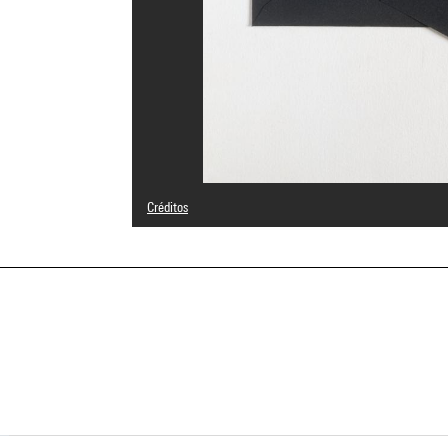
Créditos
© The Estate of the Artist, Courtesy Galerie Michael Wern
Créditos fotográficos : Centre Pompidou, MNAM-CCI/Phili
Referencia de la imagen : 4R11662 [1994 CX 0265]
Difusión de la imagen :
GrandPalaisRmnPhoto
a