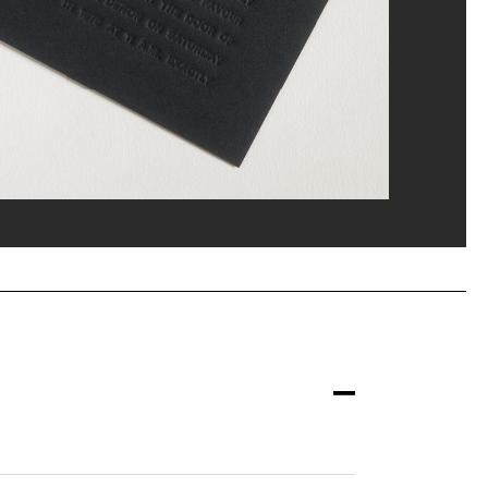
er, Cologne et New York
ppe Migeat/Dist. GrandPalaisRmn