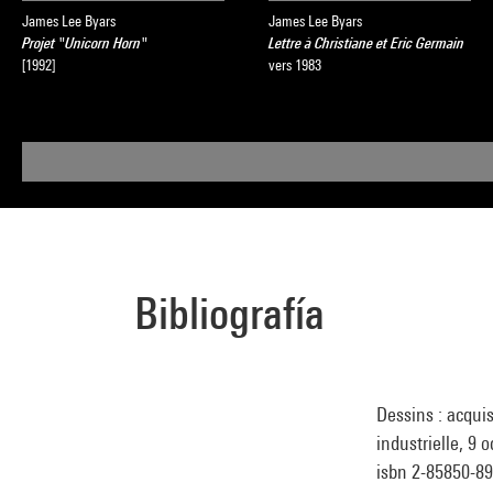
James Lee Byars
James Lee Byars
Projet "Unicorn Horn"
Lettre à Christiane et Eric Germain
[1992]
vers 1983
Bibliografía
Dessins : acqui
industrielle, 9 
isbn 2-85850-89