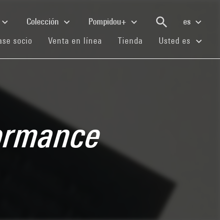
Colección
Pompidou+
es
(current)
(current)
(current)
se socio
Venta en línea
Tienda
Usted es
formance