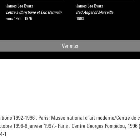
James Lee Byars
James Lee Byars
Lettre à Christiane et Eric Germain
Red Angel of Marseille
vers 1975 - 1976
1993
Ver más
sitions 1992-1996 : Paris, Musée national d''art moderne/Centre de c
octobre 1996-6 janvier 1997.- Paris : Centre Georges Pompidou, 1996 (c
4-1