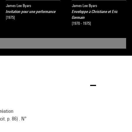
James Lee Byars
James Lee Byars
Invitation pour une performance
Enveloppe à Christiane et Eric
[1975]
Germain
[1970 - 1975]
réation
it. p. 86) . N°