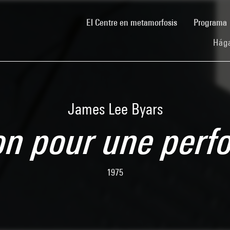
(current)
El Centre en metamorfosis
Programa
Hága
James Lee Byars
ion pour une per
1975