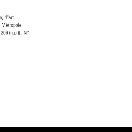
, d''art
le Métropole
206 (n.p.)) . N°