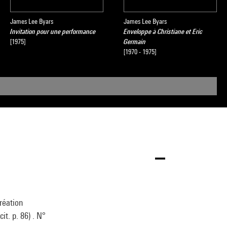
James Lee Byars
James Lee Byars
Invitation pour une performance
Enveloppe à Christiane et Eric
[1975]
Germain
[1970 - 1975]
réation
it. p. 86) . N°