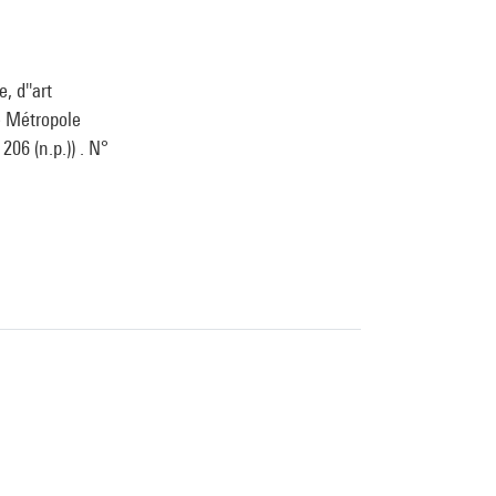
, d''art
le Métropole
206 (n.p.)) . N°