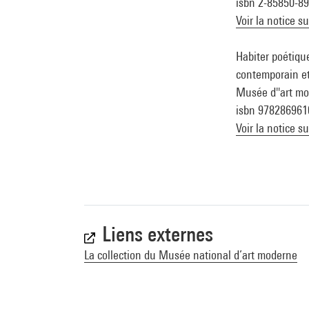
isbn 2-85850-89
Voir la notice s
Habiter poétique
contemporain et 
Musée d''art mode
isbn 978286961
Voir la notice s
Liens externes
La collection du Musée national d’art moderne