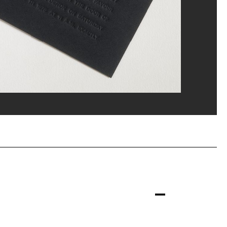
er, Cologne et New York
ippe Migeat/Dist. GrandPalaisRmn