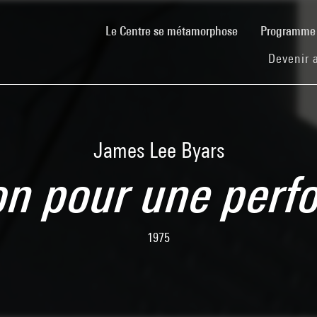
(current)
Le Centre se métamorphose
Programm
Devenir 
James Lee Byars
ion pour une per
1975