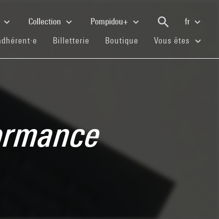
e
Collection
Pompidou+
fr
(current)
(current)
(current)
adhérent·e
Billetterie
Boutique
Vous êtes
formance