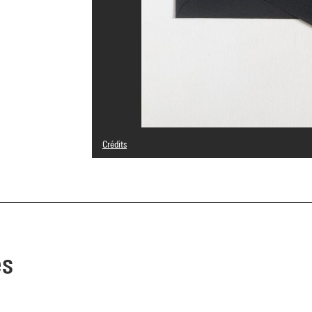
Crédits
© The Estate of the Artist, Courtesy Galerie Michael Wern
Crédit photographique : Centre Pompidou, MNAM-CCI/Phil
Réf. image : 4R11662 [1994 CX 0265]
Diffusion image :
GrandPalaisRmnPhoto
es