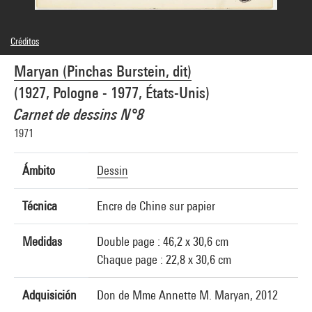
Créditos
© A. MARYAN Estate
Maryan (Pinchas Burstein, dit)
Créditos fotográficos : Centre Pompidou, MNAM-CCI/Joseph Banderet/Dist.
GrandPalaisRmn
(1927, Pologne - 1977, États-Unis)
Referencia de la imagen : 4Y04959
Difusión de la imagen :
Carnet de dessins N°8
GrandPalaisRmnPhoto
1971
Ámbito
Dessin
Técnica
Encre de Chine sur papier
Medidas
Double page : 46,2 x 30,6 cm
Chaque page : 22,8 x 30,6 cm
Adquisición
Don de Mme Annette M. Maryan, 2012