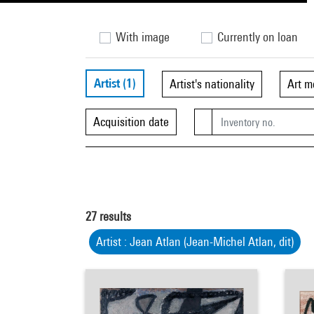
With image
Currently on loan
Artist
(1)
Artist's nationality
Art 
Acquisition date
27
results
Artist : Jean Atlan (Jean-Michel Atlan, dit)