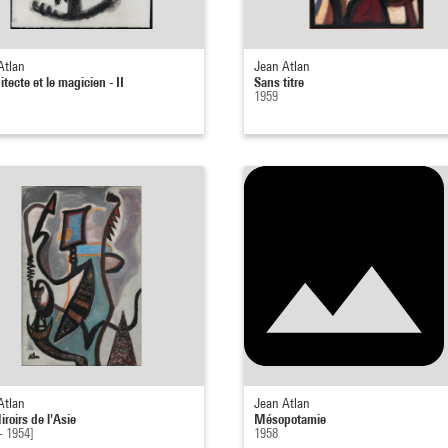
Atlan
Jean Atlan
itecte et le magicien - II
Sans titre
1959
Atlan
Jean Atlan
roirs de l'Asie
Mésopotamie
- 1954]
1958