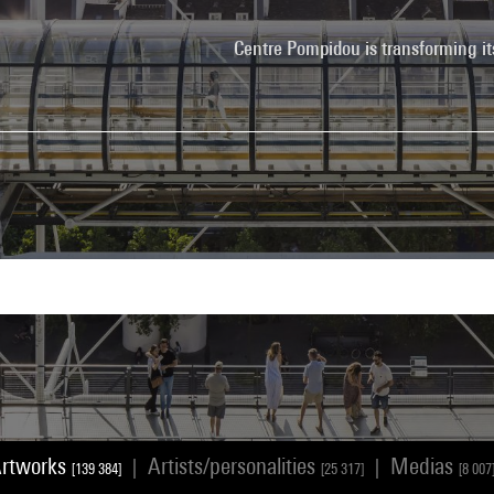
Centre Pompidou is transforming it
rtworks
Artists/personalities
Medias
|
|
[139 384]
[25 317]
[8 007