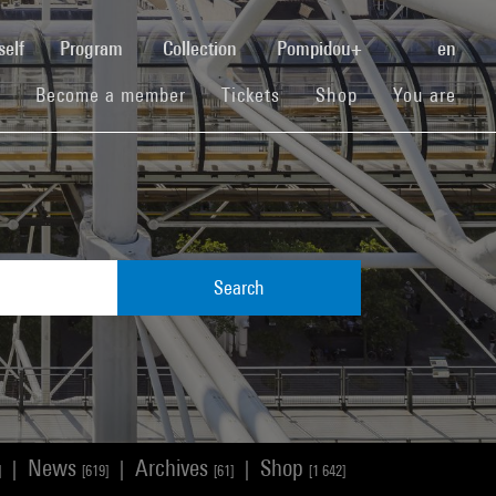
(current)
self
Program
Collection
Pompidou+
en
(current)
(current)
(current)
Become a member
Tickets
Shop
You are
Search
News
Archives
Shop
|
|
|
]
[619]
[61]
[1 642]