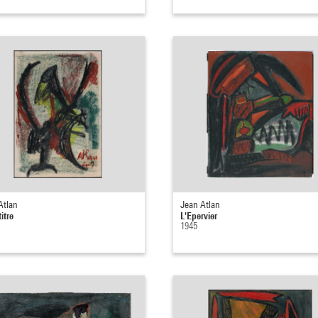
Atlan
Jean Atlan
itre
L'Epervier
1945