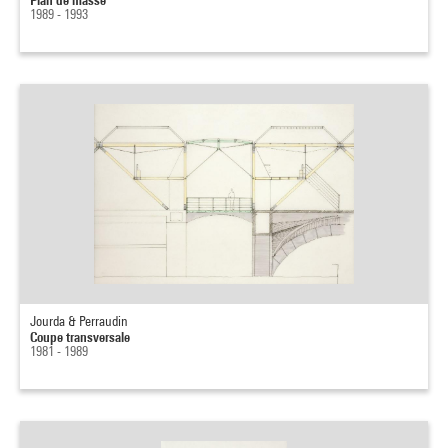
1989 - 1993
Jourda & Perraudin
Coupe transversale
1981 - 1989