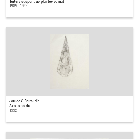
Toiture suspendue plantée et mat
1989 - 1992
Jourda & Perraudin
Axonométrie
1992