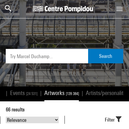
Skip to main content
Centre Pompidou
Search
Events
Artworks
Artists/personalitie
|
|
|
68]
[24 531]
[139 384]
66
results
Filter