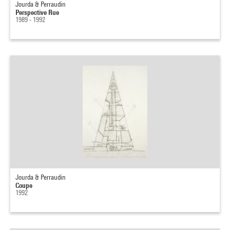
Jourda & Perraudin
Perspective Rue
1989 - 1992
Jourda & Perraudin
Coupe
1992