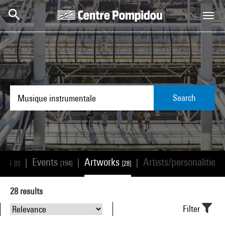
Skip to main content
Centre Pompidou
Search
ions
Events
Artworks
Artists/personalities
|
|
|
[0]
[194]
[28]
[
28
results
Filter