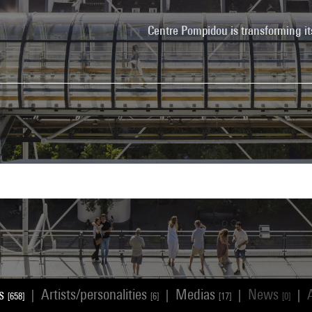
Centre Pompidou is transforming it
ks
Artists/personalities
Medias
News
|
|
|
|
[658]
[6]
[17]
[0]