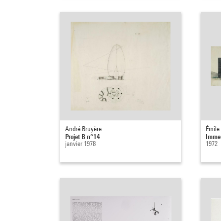
André Bruyère
Émile 
Projet B n°14
Immeu
janvier 1978
1972