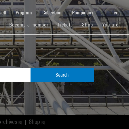
(current)
self
Program
Collection
Pompidou+
en
(current)
(current)
(current)
Become a member
Tickets
Shop
You are
Search
Archives
Shop
|
[0]
[0]