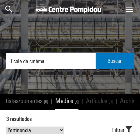
Skip to main content
Centre Pompidou
Buscar
Artistas/ponentes
Medios
Artículos
Archivo
|
|
|
[6]
[3]
[0]
3
resultados
Filtrar