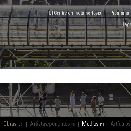
(current)
El Centre en metamorfosis
Programa
Hága
Obras
Artistas/ponentes
Medios
Artículo
|
|
|
|
[34]
[0]
[4]