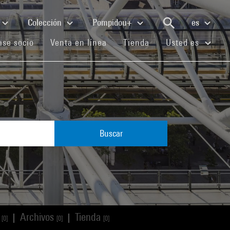
Colección
Pompidou+
es
(current)
(current)
(current)
se socio
Venta en línea
Tienda
Usted es
Buscar
s
Archivos
Tienda
|
|
[0]
[0]
[0]