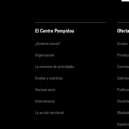
El Centre Pompidou
Oferta
¿Quiénes somos?
Grupos
Organización
Privati
La memoria de actividades
Contrato
Empleo y prácticas
Solicit
Hacerse socio
Publica
Internacional
Docent
La acción territorial
Mediado
Exposici