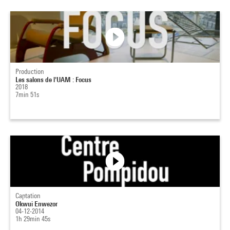
Production
Les salons de l'UAM : Focus
2018
7min 51s
Captation
Okwui Enwezor
04-12-2014
1h 29min 45s