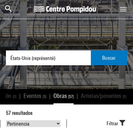
Skip to main content
Centre Pompidou
Buscar
ación
Eventos
Obras
Artistas/ponentes
|
|
|
|
[0]
[5]
[57]
[0]
57
resultados
Filtrar