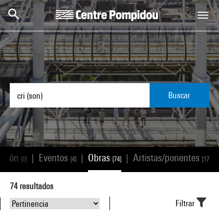
Skip to main content
Centre Pompidou
Buscar
ación
Eventos
Obras
Artistas/ponentes
|
|
|
|
[0]
[4]
[74]
[17]
74
resultados
Filtrar