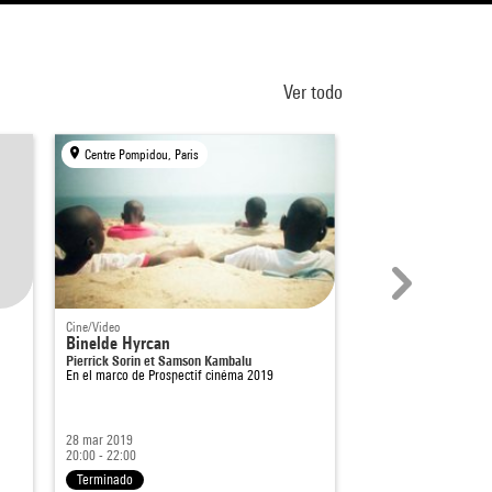
Ver todo
Centre Pompidou, Paris
Centre Pompidou, Par
Cine/Video
Encuentro
Binelde Hyrcan
Lire les grands te
Pierrick Sorin et Samson Kambalu
l'humanité (4)
En el marco de
Prospectif cinéma 2019
L'espérance
28 mar 2019
7 jun 2004
20:00 - 22:00
19:00 - 21:30
Terminado
Terminado