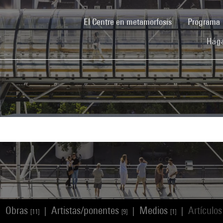
(current)
El Centre en metamorfosis
Programa
Hága
Obras
Artistas/ponentes
Medios
Artículo
|
|
|
|
[11]
[9]
[1]