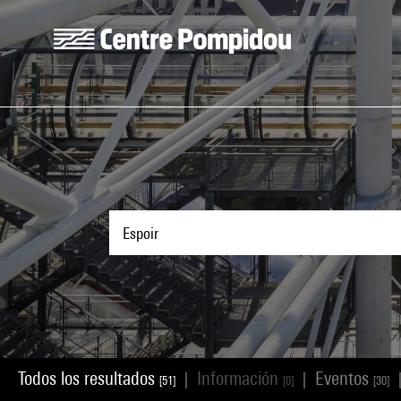
Skip to main content
Centre Pompidou
Todos los resultados
Información
Eventos
|
|
[51]
[0]
[30]