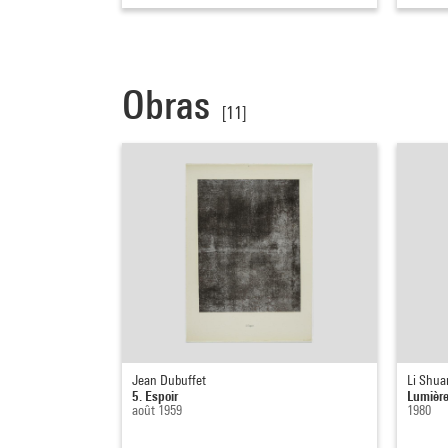
Obras
[11]
Jean Dubuffet
Li Shua
5. Espoir
Lumière
août 1959
1980