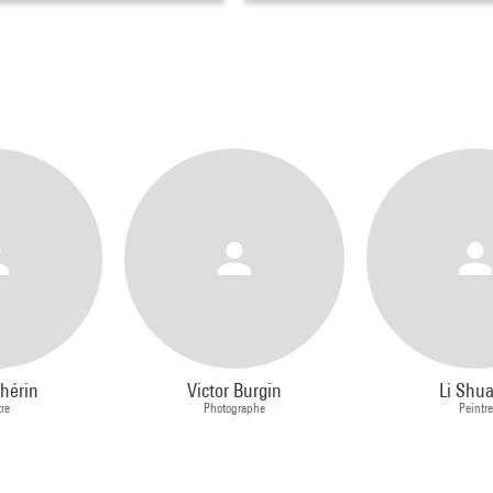
Chérin
Victor Burgin
Li Shu
re
Photographe
Peintre