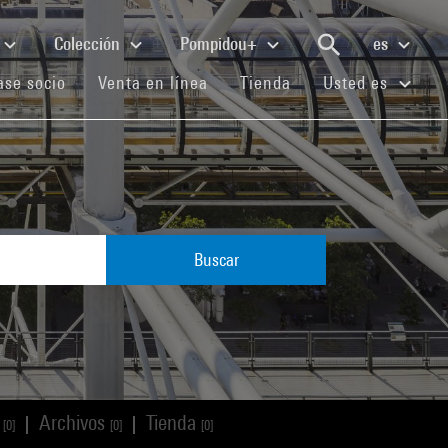
Colección
Pompidou+
es
(current)
(current)
(current)
se socio
Venta en línea
Tienda
Usted es
Buscar
s
Archivos
Tienda
|
|
[0]
[0]
[0]