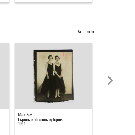
Ver todo
Man Ray
Yves Tanguy
Espoirs et illusions optiques
A quatre heures d'été, 
1944
1929