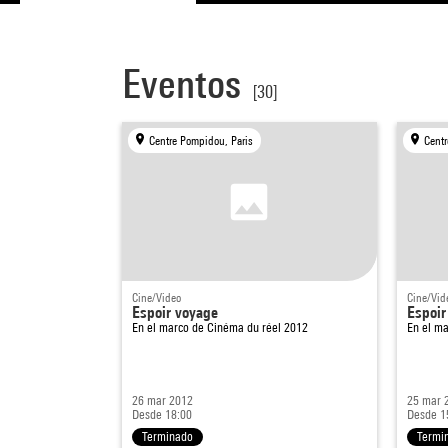
Eventos
[30]
Centre Pompidou, Paris
Centr
Cine/Video
Cine/Vid
Espoir voyage
Espoir
En el marco de
Cinéma du réel 2012
En el m
26 mar 2012
25 mar 
Desde 18:00
Desde 1
Terminado
Termi