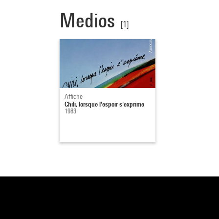
Medios
[1]
Affiche
Chili, lorsque l'espoir s'exprime
1983