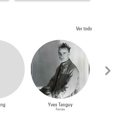
Ver todo
ang
Yves Tanguy
Jean-Pierre B
Peintre
Peintre, Sculp