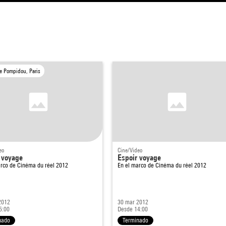
e Pompidou, Paris
eo
Cine/Video
 voyage
Espoir voyage
arco de
Cinéma du réel 2012
En el marco de
Cinéma du réel 2012
2012
30 mar 2012
5:00
Desde 14:00
nado
Terminado