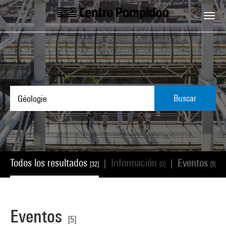
Skip to main content
Centre Pompidou
Buscar
Todos los resultados
Información
Eventos
|
|
|
[32]
[0]
[5]
Eventos
[5]