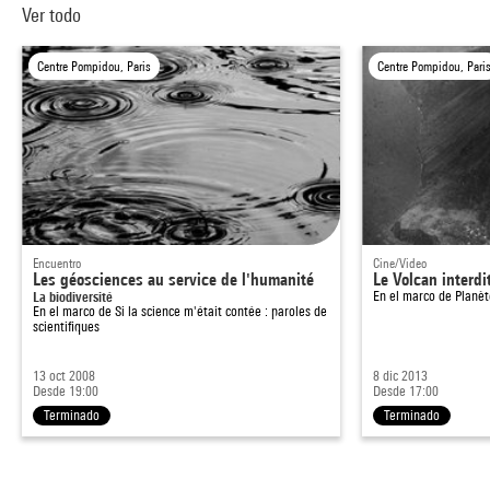
Ver todo
Centre Pompidou, Paris
Centre Pompidou, Pari
Encuentro
Cine/Video
Les géosciences au service de l'humanité
Le Volcan interdi
La biodiversité
En el marco de
Planè
En el marco de
Si la science m'était contée : paroles de
scientifiques
13 oct 2008
8 dic 2013
Desde 19:00
Desde 17:00
Terminado
Terminado