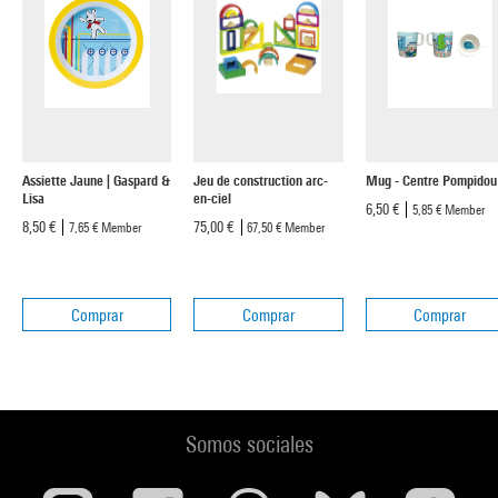
Assiette Jaune | Gaspard &
Jeu de construction arc-
Mug - Centre Pompidou
Lisa
en-ciel
6,50 €
5,85 €
Member
8,50 €
75,00 €
7,65 €
Member
67,50 €
Member
Comprar
Comprar
Comprar
Somos sociales