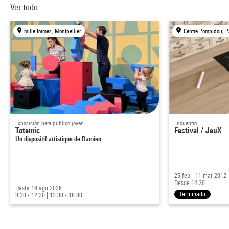
Ver todo
mille formes, Montpellier
Centre Pompidou, P
Exposición para público joven
Encuentro
Totemic
Festival / JeuX
Un dispositif artistique de Damien …
25 feb - 11 mar 2012
Desde 14:30
Hasta 16 ago 2026
Terminado
9:30 - 12:30
|
13:30 - 18:00