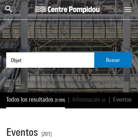
Skip to main content
Centre Pompidou
Buscar
Todos los resultados
Información
Eventos
|
|
[9 099]
[0]
[20
Eventos
[201]