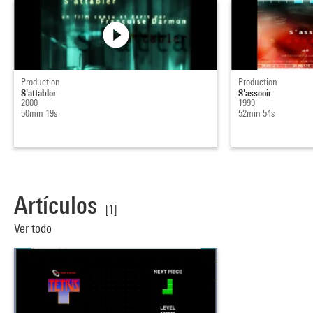
Production
Production
S'attabler
S'asseoir
2000
1999
50min 19s
52min 54s
Artículos
[1]
Ver todo