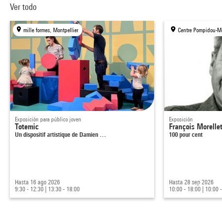
Ver todo
mille formes, Montpellier
Centre Pompidou-Me
Exposición para público joven
Exposición
Totemic
François Morelle
Un dispositif artistique de Damien …
100 pour cent
Hasta 16 ago 2026
Hasta 28 sep 2026
9:30 - 12:30
|
13:30 - 18:00
10:00 - 18:00
|
10:00 