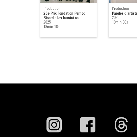
Production
Production
25e Prix Fondation Pernod
Paroles d'artist
Ricard : Les lauréat·es
2025
2025
10min 30s
18min 18s