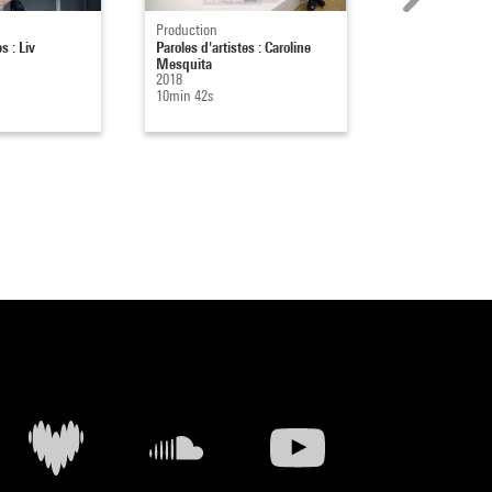
Production
Production
s : Liv
Paroles d'artistes : Caroline
Paroles d'artist
Mesquita
Cogitore
2018
2017
10min 42s
17min 47s