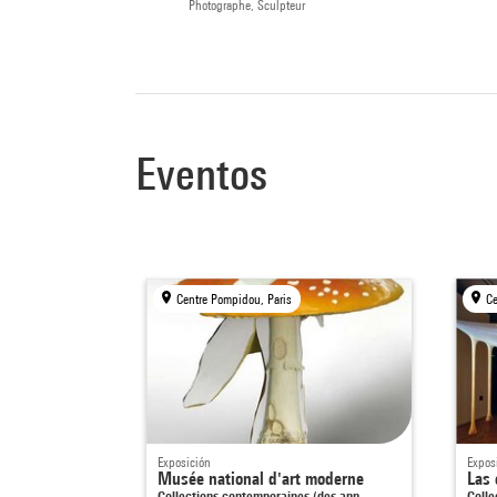
Photographe, Sculpteur
Eventos
Centre Pompidou, Paris
Ce
Exposición
Expos
Musée national d'art moderne
Las 
Collections contemporaines (des ann…
Coll