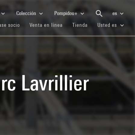
Colección
Pompidou+
es
(current)
(current)
(current)
se socio
Venta en línea
Tienda
Usted es
c Lavrillier