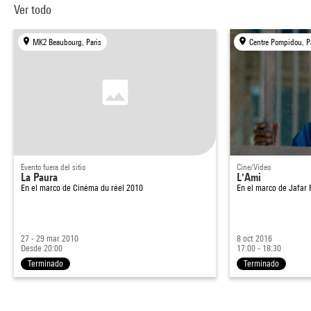
Ver todo
MK2 Beaubourg, Paris
Centre Pompidou, P
Evento fuera del sitio
Cine/Video
La Paura
L'Ami
En el marco de
Cinéma du réel 2010
En el marco de
Jafar 
27 - 29 mar 2010
8 oct 2016
Desde 20:00
17:00 - 18:30
Terminado
Terminado