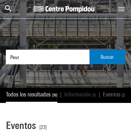
Skip to main content
Centre Pompidou
Buscar
Todos los resultados
Información
Eventos
|
|
[98]
[0]
[23]
Eventos
[23]