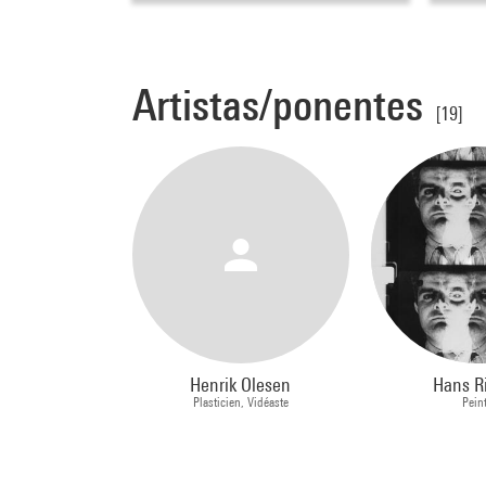
Artistas/ponentes
[19]
Henrik Olesen
Hans R
Plasticien, Vidéaste
Pein