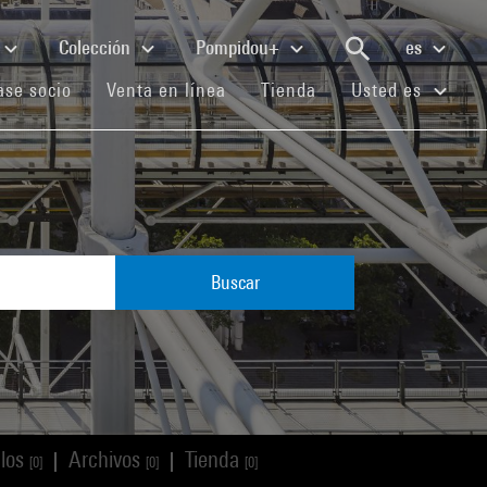
Colección
Pompidou+
es
(current)
(current)
(current)
se socio
Venta en línea
Tienda
Usted es
Buscar
ulos
Archivos
Tienda
|
|
[0]
[0]
[0]