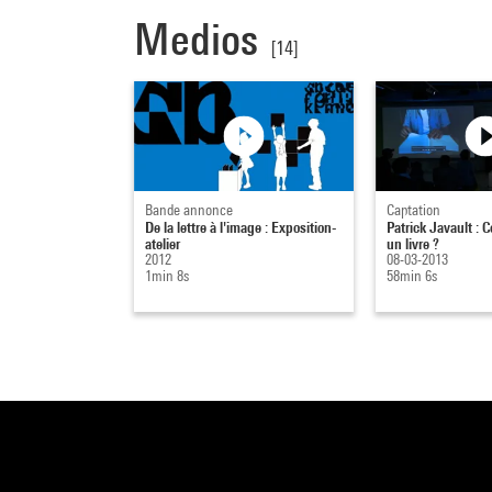
Medios
[14]
Bande annonce
Captation
De la lettre à l'image : Exposition-
Patrick Javault : 
atelier
un livre ?
2012
08-03-2013
1min 8s
58min 6s