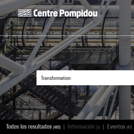
Skip to main content
Centre Pompidou
Todos los resultados
Información
Eventos
|
|
[485]
[0]
[47]