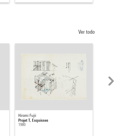
Ver todo
Hiromi Fujii
Hiromi Fujii
Projet T, Esquisses
Projet TL, Esquisses,
1980
1987