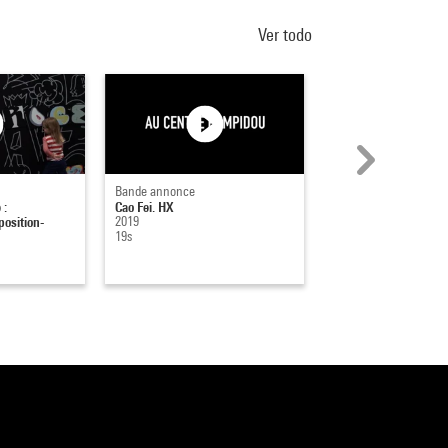
Ver todo
Bande annonce
Captation
 :
Cao Fei. HX
Link : Noël Dolla et J
position-
2019
Verna
19s
09-04-2015
1h 39min 4s