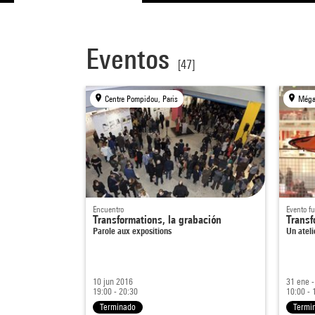
Eventos
[47]
Centre Pompidou, Paris
Méga
Encuentro
Evento fu
Transformations, la grabación
Transf
Parole aux expositions
Un atel
10 jun 2016
31 ene -
19:00 - 20:30
10:00 - 
Terminado
Termi