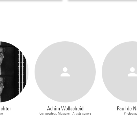
ichter
Achim Wollscheid
Paul de N
tre
Compositeur, Musicien, Artiste sonore
Photogra