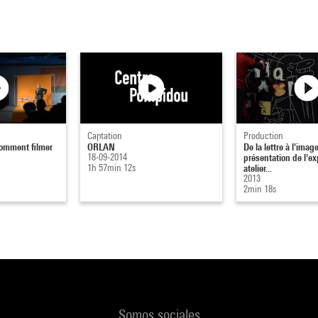
Captation
Production
Comment filmer
ORLAN
De la lettre à l'image
18-09-2014
présentation de l'ex
1h 57min 12s
atelier...
2013
2min 18s
Somos sociales