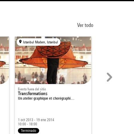
Ver todo
Istanbul Modern, Istanbul
Centre Pompidou, Par
Evento fuera del sitio
Proyección y encuentro
Transformations
Hulk
Un atelier graphique et chorégraphi…
De Ang Lee
En el marco de
Pouvoir
1 oct 2013 - 19 ene 2014
15 jun 2024
10:00 - 18:00
Desde 19:00
Terminado
Terminado