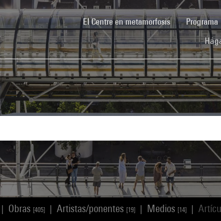
(current)
El Centre en metamorfosis
Programa
Hága
Obras
Artistas/ponentes
Medios
Artíc
|
|
|
|
[405]
[19]
[14]