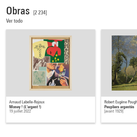
Obras
[2 234]
Ver todo
Arnaud Labelle-Rojoux
Robert Eugène Poug
Money ! (L'argent !)
Peupliers argentés
19 juillet 2022
[avant 1929]