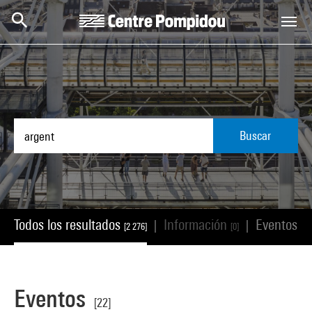
Skip to main content
Centre Pompidou
Buscar
Todos los resultados
Información
Eventos
|
|
[2 276]
[0]
[22
Eventos
[22]