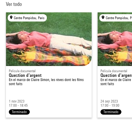
Ver todo
Centre Pompidou, Paris
Centre Pompidou, P
Película documental
Película documental
Question d’argent
Question d’argen
En el marco de
Claire Simon, les rêves dont les films
En el marco de
Claire
sont faits
sont faits
1 nov 2023
24 sep 2023
17:00 - 18:45
17:00 - 19:00
Terminado
Terminado