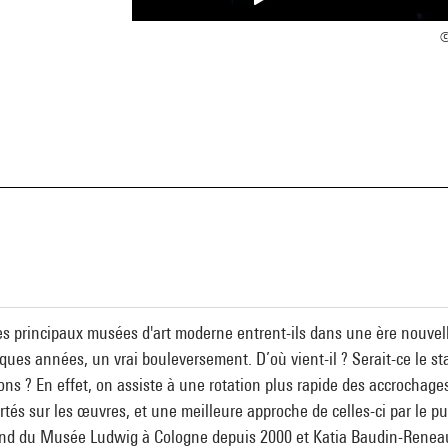
©
a
les principaux musées d'art moderne entrent-ils dans une ère nouvell
es années, un vrai bouleversement. D’où vient-il ? Serait-ce le st
ions ? En effet, on assiste à une rotation plus rapide des accrochages
tés sur les œuvres, et une meilleure approche de celles-ci par le pu
and du Musée Ludwig à Cologne depuis 2000 et Katia Baudin-Reneau,