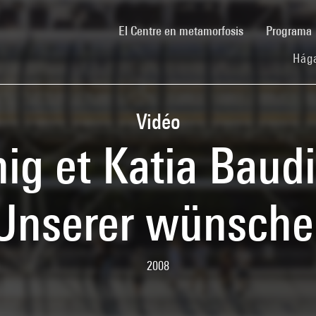
(current)
El Centre en metamorfosis
Programa
Hága
Vidéo
ig et Katia Baud
nserer wünsche
2008