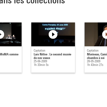
Captation
Captation
Le MoMA comme
Lars Nittve : Le second musée
Morineau, Camil
de nos voeux
chambre à soi
25-06-2009
28-05-2009
1h 33min 5s
1h 43min 27s