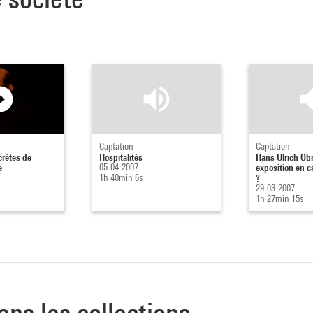
Captation
Captation
crètes de
Hospitalités
Hans Ulrich Obr
e
05-04-2007
exposition en c
1h 40min 6s
?
29-03-2007
1h 27min 15s
ans les collections