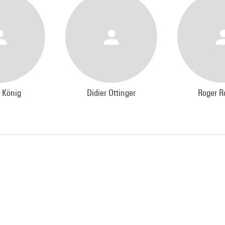
 König
Didier Ottinger
Roger 