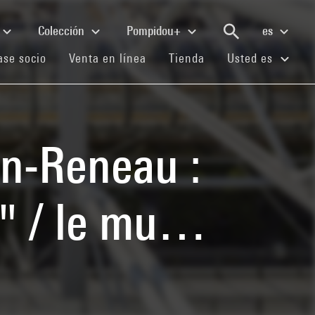
Colección
Pompidou+
es
(current)
(current)
(current)
se socio
Venta en línea
Tienda
Usted es
in-Reneau :
" / le mu…