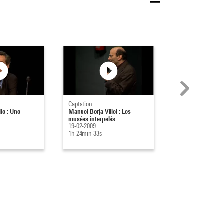
Captation
Captation
le : Une
Manuel Borja-Villel : Les
Alfred Pacqueme
musées interpelés
Ottinger : Le Mu
19-02-2009
moderne réinvent
1h 24min 33s
30-10-2008
1h 43min 18s