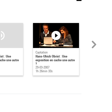
Captation
Captation
ist : Une
Hans-Ulrich Obrist : Une
Dany-Robert Duf
ache une autre
exposition en cache une autre
réduire les tête
?
22-03-2007
29-03-2007
1h 35min 52s
1h 26min 33s