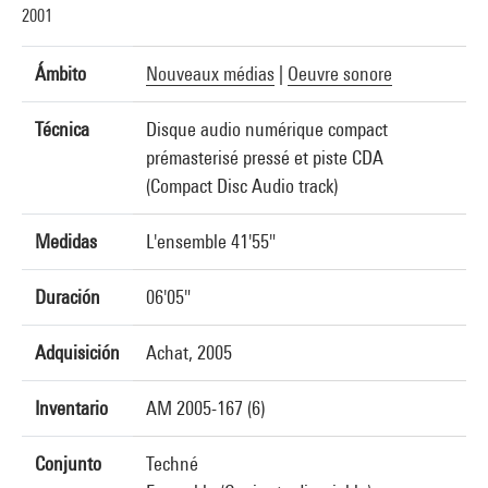
2001
Ámbito
Nouveaux médias
|
Oeuvre sonore
Técnica
Disque audio numérique compact
prémasterisé pressé et piste CDA
(Compact Disc Audio track)
Medidas
L'ensemble 41'55"
Duración
06'05"
Adquisición
Achat, 2005
Inventario
AM 2005-167 (6)
Conjunto
Techné