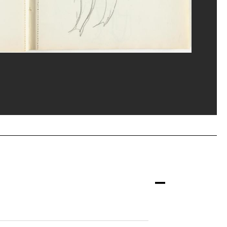
and Prévost/Dist. GrandPalaisRmn