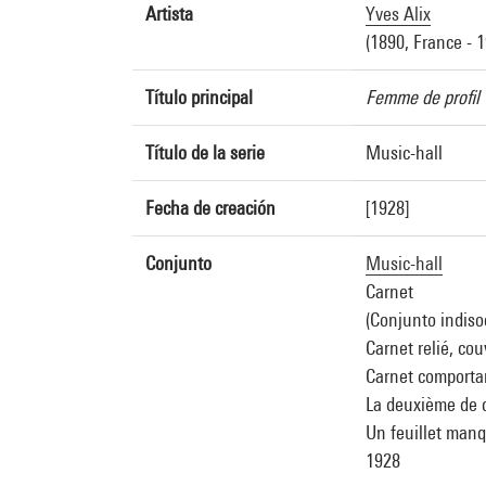
Artista
Yves Alix
(1890, France - 
Título principal
Femme de profil
Título de la serie
Music-hall
Fecha de creación
[1928]
Conjunto
Music-hall
Carnet
(Conjunto indiso
Carnet relié, cou
Carnet comportan
La deuxième de c
Un feuillet man
1928