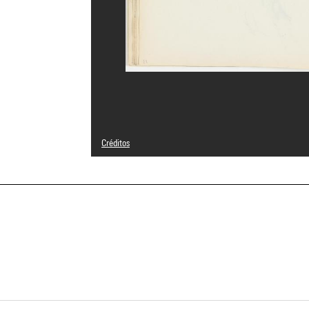
Créditos
© Adagp, Paris
Créditos fotográficos : Centre Pompidou, MNAM-CCI/Bertr
Referencia de la imagen : 4N79614
Difusión de la imagen :
GrandPalaisRmnPhoto
a