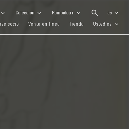
Colección
Pompidou+
es
(current)
(current)
(current)
se socio
Venta en línea
Tienda
Usted es