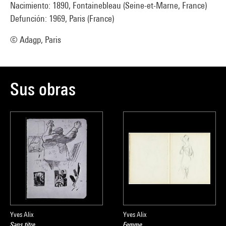
Nacimiento: 1890, Fontainebleau (Seine-et-Marne, France)
Defunción: 1969, Paris (France)
© Adagp, Paris
Sus obras
Yves Alix
Yves Alix
Sans titre
Femme