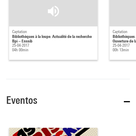
Captation
Captation
Bibliothèques à la loupe. Actualité de la recherche
Bibliothèques à
Bpi – Enssib
Ouverture de la
25-04-2017
25-04-2017
04h 00min
00h 13min
Eventos