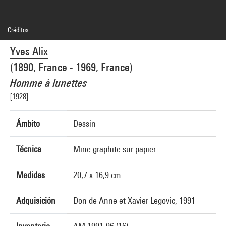
Créditos
© Adagp, Paris
Yves Alix
Créditos fotográficos : Centre Pompidou, MNAM-CCI/Bertrand Prévost/Dist.
GrandPalaisRmn
(1890, France - 1969, France)
Referencia de la imagen : 4N79606
Difusión de la imagen :
Homme à lunettes
GrandPalaisRmnPhoto
[1928]
Ámbito
Dessin
Técnica
Mine graphite sur papier
Medidas
20,7 x 16,9 cm
Adquisición
Don de Anne et Xavier Legovic, 1991