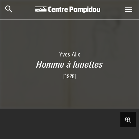
Skip to main content
Centre Pompidou
Yves Alix
Homme à lunettes
[1928]