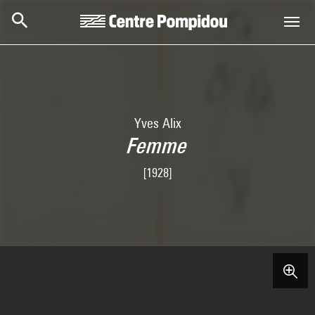
Skip to main content
Centre Pompidou
Yves Alix
Femme
[1928]