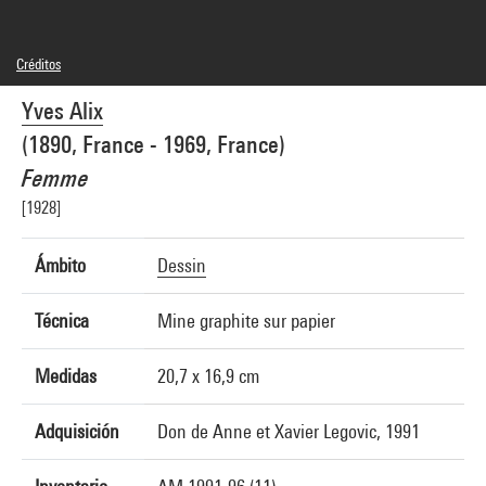
Créditos
© Adagp, Paris
Yves Alix
Créditos fotográficos : Centre Pompidou, MNAM-CCI/Bertrand Prévost/Dist.
GrandPalaisRmn
(1890, France - 1969, France)
Referencia de la imagen : 4N79601
Difusión de la imagen :
Femme
GrandPalaisRmnPhoto
[1928]
Ámbito
Dessin
Técnica
Mine graphite sur papier
Medidas
20,7 x 16,9 cm
Adquisición
Don de Anne et Xavier Legovic, 1991