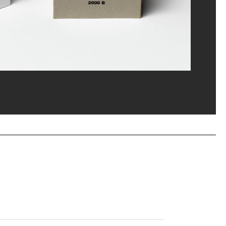
i srl
ges Meguerditchian/Dist. GrandPalaisRmn