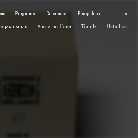
(current)
sis
Programa
Colección
Pompidou+
es
(current)
(current)
(current)
ágase socio
Venta en línea
Tienda
Usted es