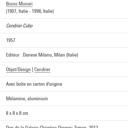
Bruno Munari
(1907, Italie - 1998, Italie)
Cendrier Cubo
1957
Editeur : Danese Milano, Milan (Italie)
Objet/Design
|
Cendrier
Avec boîte en carton d'origine
Mélamine, aluminium
8 x 8 x 8 cm
Don de la Galerie Christine Diegoni-Zyman, 2012