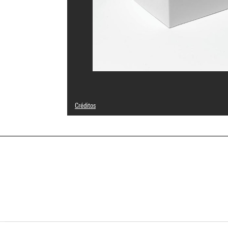
Créditos
Leyenda : Vue avec sa boîte d'origine
© Bruno Munari Heirs, under licence from Maurizio Corrain
Créditos fotográficos : Centre Pompidou, MNAM-CCI/Geor
Referencia de la imagen : 4N42434
Difusión de la imagen :
GrandPalaisRmnPhoto
a