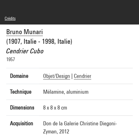
Crédits
Légende : Vue avec sa boîte d'origine
Bruno Munari
© Bruno Munari Heirs, under licence from Maurizio Corraini srl
Crédit photographique : Centre Pompidou, MNAM-CCI/Georges Meguerditchian/Dist.
(1907, Italie - 1998, Italie)
GrandPalaisRmn
Réf. image : 4N42434
Cendrier Cubo
Diffusion image :
GrandPalaisRmnPhoto
1957
Domaine
Objet/Design
|
Cendrier
Technique
Mélamine, aluminium
Dimensions
8 x 8 x 8 cm
Acquisition
Don de la Galerie Christine Diegoni-
Zyman, 2012