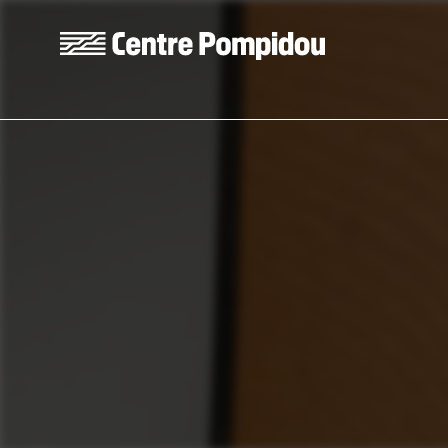
Aller au contenu principal
Centre Pompidou