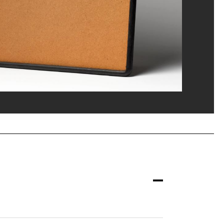
i srl
rges Meguerditchian/Dist. GrandPalaisRmn