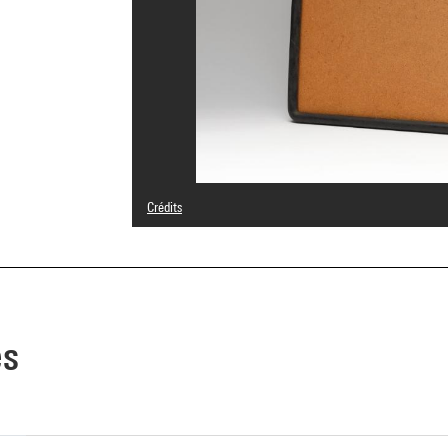
Crédits
© Bruno Munari Heirs, under licence from Maurizio Corrain
Crédit photographique : Centre Pompidou, MNAM-CCI/Geo
Réf. image : 4N42436
Diffusion image :
GrandPalaisRmnPhoto
es