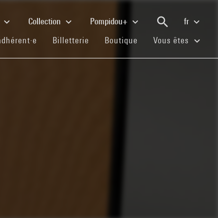
e
Collection
Pompidou+
fr
(current)
(current)
(current)
adhérent·e
Billetterie
Boutique
Vous êtes