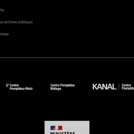
che
ux archives publiques
presse