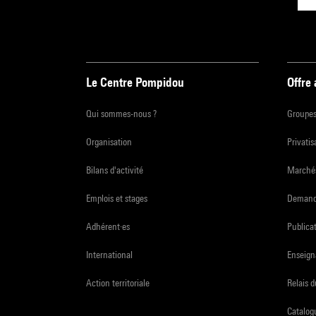
Le Centre Pompidou
Offre
Qui sommes-nous ?
Groupe
Organisation
Privatis
Bilans d'activité
Marchés
Emplois et stages
Demande
Adhérent·es
Publicat
International
Enseign
Action territoriale
Relais 
Catalogu