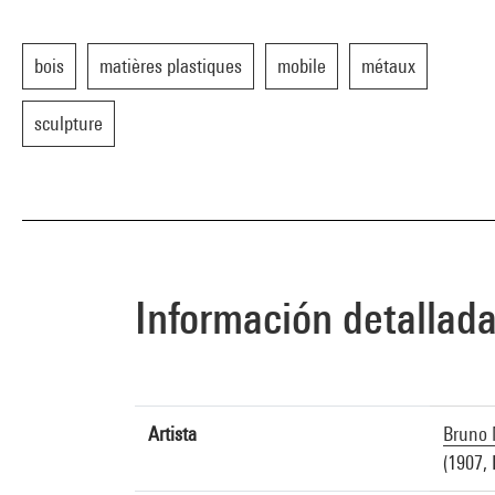
bois
matières plastiques
mobile
métaux
sculpture
Información detallad
Artista
Bruno 
(1907, I