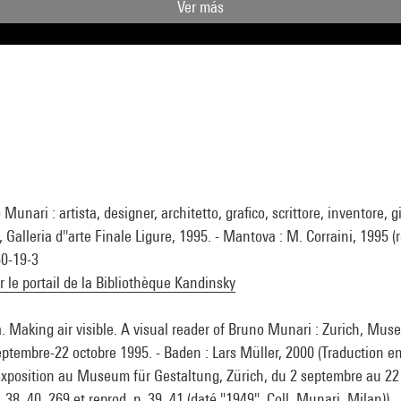
Ver más
Munari : artista, designer, architetto, grafico, scrittore, inventore, g
 Galleria d''arte Finale Ligure, 1995. - Mantova : M. Corraini, 1995 (re
50-19-3
ur le portail de la Bibliothèque Kandinsky
ia. Making air visible. A visual reader of Bruno Munari : Zurich, Mus
eptembre-22 octobre 1995. - Baden : Lars Müller, 2000 (Traduction e
'exposition au Museum für Gestaltung, Zürich, du 2 septembre au 22
p. 38, 40, 269 et reprod. p. 39, 41 (daté "1949", Coll. Munari, Milan)) 