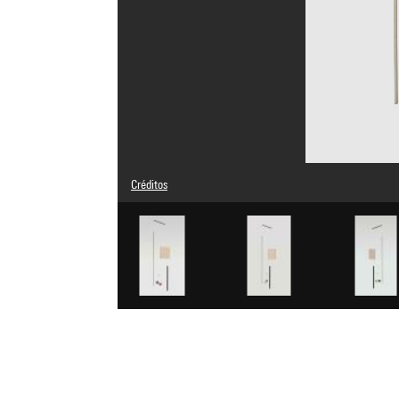
Créditos
© Bruno Munari Heirs, under licence from Maurizio Corrain
Créditos fotográficos : Centre Pompidou, MNAM-CCI/Janet
Referencia de la imagen : 4Y12583
Difusión de la imagen :
GrandPalaisRmnPhoto