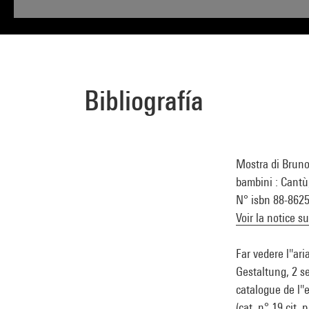
Bibliografía
Mostra di Bruno 
bambini : Cantù,
N° isbn 88-862
Voir la notice s
Far vedere l''ar
Gestaltung, 2 s
catalogue de l'
(cat. n° 19 cit. 