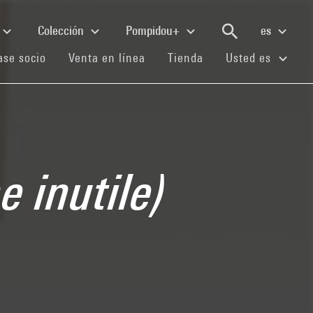
Colección
Pompidou+
es
(current)
(current)
(current)
se socio
Venta en línea
Tienda
Usted es
 inutile)