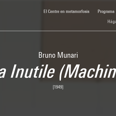
(current)
El Centre en metamorfosis
Programa
Hága
Bruno Munari
 Inutile (Machine
[1949]