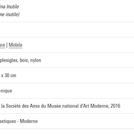
na Inutile
e inutile)
ure
|
Mobile
plexiglas, bois, nylon
0 x 30 cm
unique
 la Société des Amis du Musée national d'Art Moderne, 2016
lastiques - Moderne