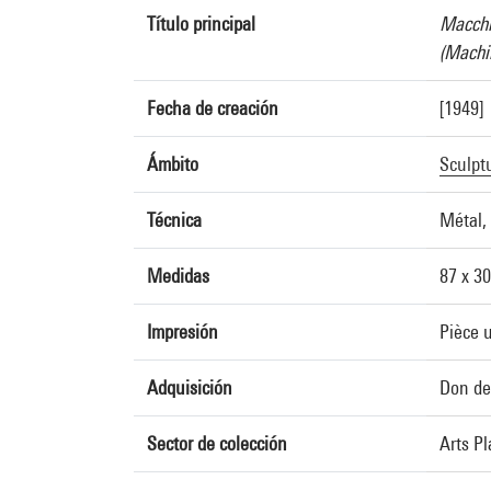
Título principal
Macchi
(Machin
Fecha de creación
[1949]
Ámbito
Sculpt
Técnica
Métal, 
Medidas
87 x 3
Impresión
Pièce 
Adquisición
Don de
Sector de colección
Arts P