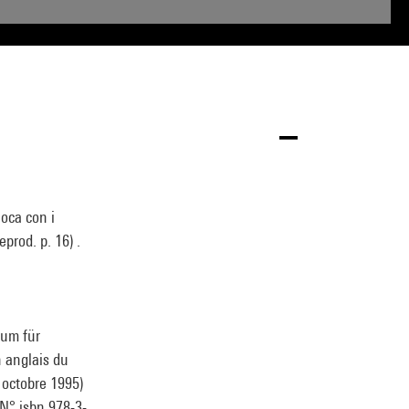
ioca con i
prod. p. 16) .
eum für
n anglais du
 octobre 1995)
. N° isbn 978-3-