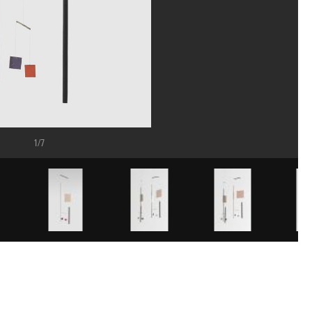
1/7
i srl
h Rodriguez-Garcia/Dist. GrandPalaisRmn