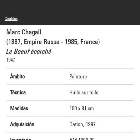
Créditos
© Adagp, Paris
Marc Chagall
Créditos fotográficos : Centre Pompidou, MNAM-CCI/Jacques Faujour/Dist.
GrandPalaisRmn
(1887, Empire Russe - 1985, France)
Referencia de la imagen : 4R00253 [1997 CX 0594]
Difusión de la imagen :
Le Boeuf écorché
GrandPalaisRmnPhoto
1947
Ámbito
Peinture
Técnica
Huile sur toile
Medidas
100 x 81 cm
Adquisición
Dation, 1997