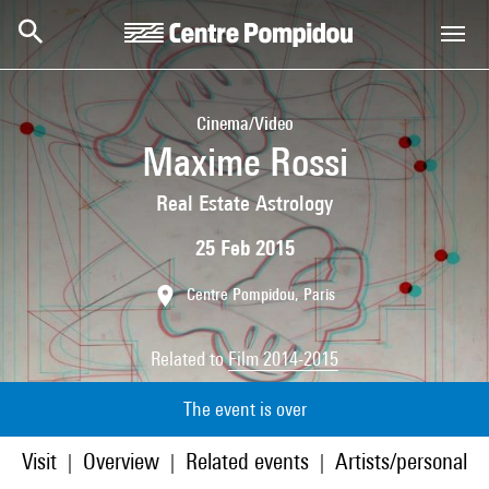
Skip to main content
Centre Pompidou
Cinema/Video
Maxime Rossi
Real Estate Astrology
25 Feb 2015
Centre Pompidou, Paris
Related to
Film 2014-2015
The event is over
Visit
Overview
Related events
Artists/personaliti
|
|
|