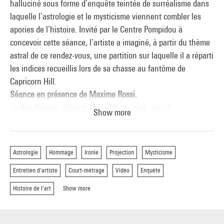
halluciné sous forme d’enquête teintée de surréalisme dans
laquelle l’astrologie et le mysticisme viennent combler les
apories de l’histoire. Invité par le Centre Pompidou à
concevoir cette séance, l’artiste a imaginé, à partir du thème
astral de ce rendez-vous, une partition sur laquelle il a réparti
les indices recueillis lors de sa chasse au fantôme de
Capricorn Hill.
Séance en présence de Maxime Rossi.
Jordan Belson,
Allures
, 1961, 16mm, coul, son, 7’
Show more
Maxime Rossi,
Cosmic palette
, 2015, fichier audio, 5’
Maxime Rossi,
Project Pegasus
, 2010, fichier num, coul, son,
5’30
Astrologie
Hommage
Ironie
Projection
Mysticisme
Gary Beydler,
Hand Held Day
, 1974, 16mm, coul, sil, 6’
Entretien d'artiste
Court-métrage
Vidéo
Enquête
Maxime Rossi,
Two Owls on a Mountain, and a Snake at the
Bank
, 2012, fichier num, coul, son, 8’40
Histoire de l'art
Show more
Stan Brakhage,
Vision on Meditation III : Plato Cave
, 1990,
16mm, coul, sil, 20’