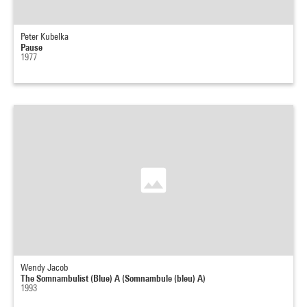
Peter Kubelka
Pause
1977
Wendy Jacob
The Somnambulist (Blue) A (Somnambule (bleu) A)
1993