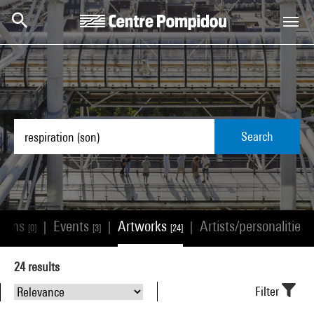
Skip to main content
Centre Pompidou
Search
tions
Events
Artworks
Artists/personalities
|
|
|
[0]
[3]
[24]
[
24
results
Filter