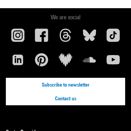
Retour sur Mulholland Drive : Le minimalisme fantastique :
Montpellier, La Panacée, 28 janvier - 23 avril 2017. - Milan :
We are social
Silvana Editoriale, 2017 (reprod. coul. p.47) . N° isbn
9788836635689
Voir la notice sur le portail de la Bibliothèque Kandinsky
Subscribe to newsletter
Contact us