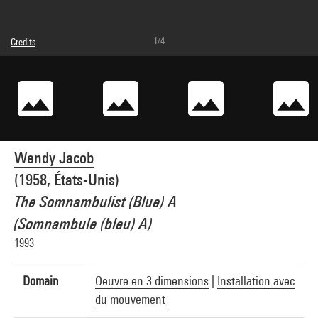
1/4
Credits
Caption : Vue dans l'accrochage elles@centrepompidou, niveau 4, 2009
© droits réservés
Photo credits : Centre Pompidou, MNAM-CCI/Georges Meguerditchian/Dist.
GrandPalaisRmn
Image reference : 4N08302
Image presentation :
GrandPalaisRmnPhoto
Wendy Jacob
(1958, États-Unis)
The Somnambulist (Blue) A
(Somnambule (bleu) A)
1993
Domain
Oeuvre en 3 dimensions
|
Installation avec
du mouvement