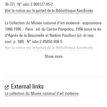
36-37) . N° isbn 2-909127-05-2
Voir la notice sur le portail de la Bibliothèque Kandinsky
La Collection du Musée national d''art moderne : acquisitions
1986-1996. - Paris : éd. du Centre Pompidou, 1996 (sous la dir.
d''Agnès de la Beaumelle et Nadine Pouillon) (cit. et repr.
coul. p. 188) . N° isbn 2-85850-908-5
Voir la notice sur le portail de la Bibliothèque Kandinsky
Show more
Elles@centrepompidou. Artistes femmes dans la collection
du Musée national d''art moderne, Centre de création
industrielle : Paris, Centre Pompidou, Musée national d''art
moderne, 27 mai 2009-25 mai 2010 (sous la dir. de Camille
Morineau et Anna-Lisa Rimmaudo) (cit. p. 49, 80, repr. coul.
External links
80) . N° isbn 978-2-84426-384-1
La collection du Musée national d’art moderne
Voir la notice sur le portail de la Bibliothèque Kandinsky